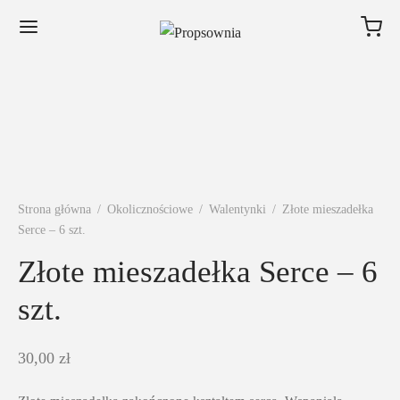
Strona główna
/
Okolicznościowe
/
Walentynki
/
Złote mieszadełka
Serce – 6 szt.
Złote mieszadełka Serce – 6
szt.
30,00
zł