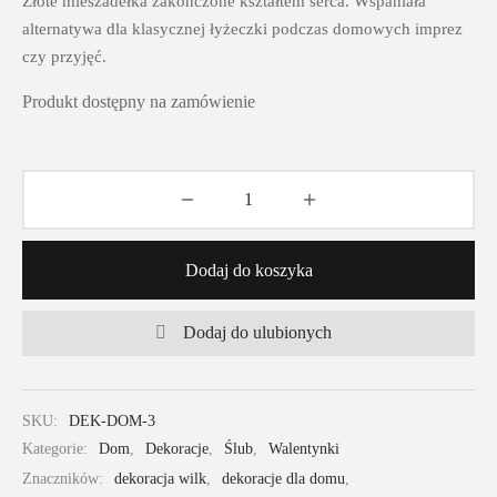
Złote mieszadełka zakończone kształtem serca. Wspaniała
alternatywa dla klasycznej łyżeczki podczas domowych imprez
czy przyjęć.
Produkt dostępny na zamówienie
Dodaj do koszyka
Dodaj do ulubionych
SKU:
DEK-DOM-3
Kategorie:
Dom
,
Dekoracje
,
Ślub
,
Walentynki
Znaczników:
dekoracja wilk
,
dekoracje dla domu
,