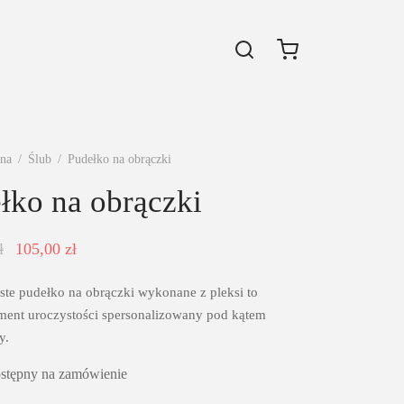
wna
/
Ślub
/
Pudełko na obrączki
łko na obrączki
Pierwotna
Aktualna
ł
105,00
zł
cena
cena
ste pudełko na obrączki wykonane z pleksi to
wynosiła:
wynosi:
ment uroczystości spersonalizowany pod kątem
120,00 zł.
105,00 zł.
y.
ostępny na zamówienie