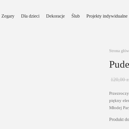
Zegary
Dla dzieci
Dekoracje
Ślub
Projekty indywidualne
Strona głó
Pude
120,00
z
Przezroczy
piękny ele
Młodej Par
Produkt d