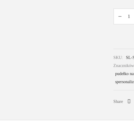
SKU:
SL-
Znacznikó
pudełko na
spersonali
Share