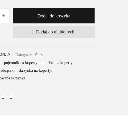
Dodaj do koszyka
Dodaj do ulubionych
SNK-2
Kategoria:
Ślub
w:
pojemnik na koperty
,
pudełko na koperty
,
 obrączki
,
skrzynka na koperty
,
zowana skrzynka