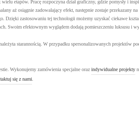
wielu etapów. Pracę rozpoczyna dział graficzny, gdzie pomysły i insp
onalany aż osiągnie zadowalający efekt, następnie zostaje przekazany 
go. Dzięki zastosowaniu tej technologii możemy uzyskać ciekawe kształ
ach. Swoim efektownym wyglądem dodają pomieszczeniu luksusu i wy
należyta starannością. W przypadku spersonalizowanych projektów po
estie. Wykonujemy zamówienia specjalne oraz
indywidualne projekty
n
taktuj się z nami
.