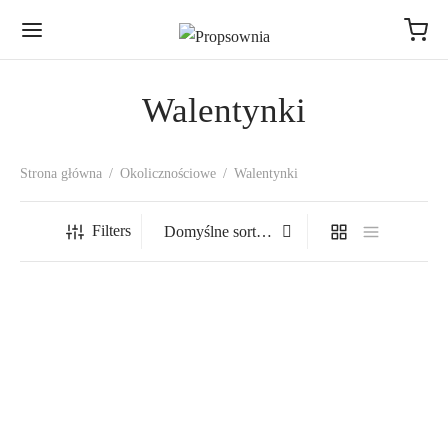
Walentynki
Strona główna
/
Okolicznościowe
/
Walentynki
Filters
Better Together – topper
Dziś jutro zawsze – złoty
napis
15,00
zł
Zakres
10,00
zł
–
399,00
zł