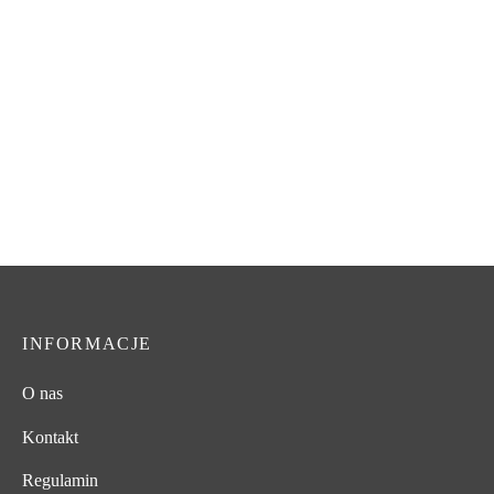
cen: od
cen: od
289,00 zł
199,00 zł
-
%
do
do
Inicjały połączone
Koło z mionami
550,00 zł
350,00 zł
Pierwotna
Aktualna
Zakres
350,00
zł
319,00
zł
199,00
zł
–
350,00
zł
cena
cena
cen: od
wynosiła:
wynosi:
199,00 zł
350,00 zł.
319,00 zł.
do
Romb z inicjałami i datą
350,00 zł
Zakres
199,00
zł
–
350,00
zł
cen: od
199,00 zł
INFORMACJE
do
350,00 zł
O nas
Kontakt
Regulamin