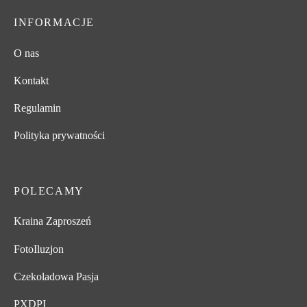
199,00 zł
INFORMACJE
do
350,00 zł
O nas
Kontakt
Regulamin
Polityka prywatności
POLECAMY
Kraina Zaproszeń
FotoIluzjon
Czekoladowa Pasja
PXDPI