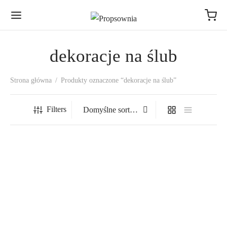
dekoracje na ślub
Strona główna
/
Produkty oznaczone “dekoracje na ślub”
Filters
Dziś jutro zawsze – złoty
napis
Crazy in love – koło z
napisem
Zakres
10,00
zł
–
399,00
zł
cen: od
Zakres
289,00
zł
–
550,00
zł