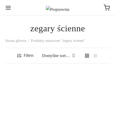
zegary ścienne
Strona główna
/
Produkty oznaczone “zegary ścienne”
Filters
Czarny lustrzany zegar
Czarny lustrzany zegar
ścienny G2B
ścienny K3B
Zakres
Zakres
319,00
zł
–
719,00
zł
319,00
zł
–
819,00
zł