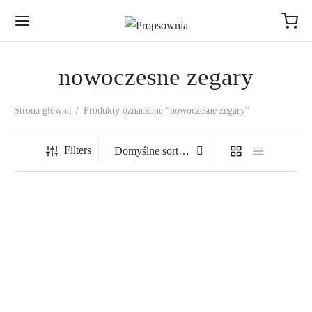
nowoczesne zegary
Strona główna
/
Produkty oznaczone “nowoczesne zegary”
Filters
Czarny lustrzany zegar
Czarny lustrzany zegar
ścienny G2B
ścienny K3B
Zakres
Zakres
319,00
zł
–
719,00
zł
319,00
zł
–
819,00
zł